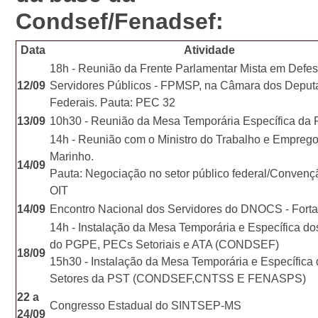
Condsef/Fenadsef:
Data
Atividade
18h - Reunião da Frente Parlamentar Mista em Defe
12/09
Servidores Públicos - FPMSP, na Câmara dos Deput
Federais. Pauta: PEC 32
13/09
10h30 - Reunião da Mesa Temporária Específica da
14h - Reunião com o Ministro do Trabalho e Emprego
Marinho.
14/09
Pauta: Negociação no setor público federal/Convenç
OIT
14/09
Encontro Nacional dos Servidores do DNOCS - Fort
14h - Instalação da Mesa Temporária e Específica do
do PGPE, PECs Setoriais e ATA (CONDSEF)
18/09
15h30 - Instalação da Mesa Temporária e Específica
Setores da PST (CONDSEF,CNTSS E FENASPS)
22 a
Congresso Estadual do SINTSEP-MS
24/09